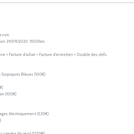
 noir.
ation 29/09/2020. 11500km.
ne + Facture d’achat + Facture d’entretien + Double des clefs.
ec Surpiqures Bleues (100€)
€)
um (100€)
D58
ttages électriquement (520€)
)
c caméra de recul (1230€)