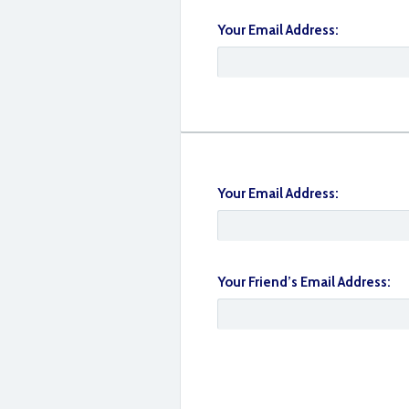
Your Email Address:
0D88504C-457A-4142-94D8-BC95F668BB
Your Email Address:
Your Friend’s Email Address:
7C3C2868-4AA0-4C0B-A004-D27FCBBE6