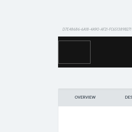
D7E48686-6A18-4A90-AF21-FC651389B271
OVERVIEW
DE
41E00304-BF8D-43B0-960B-D267EC16C