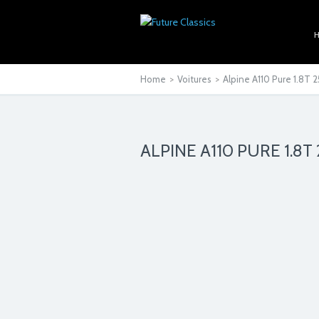
Home
>
Voitures
>
Alpine A110 Pure 1.8T 
ALPINE A110 PURE 1.8T