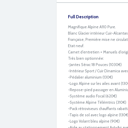
Full Description
Magnifique Alpine A110 Pure.
Blanc Glacier intérieur Cuir-Alcantara
Française, Première mise ne circul
Etat neuf.
Carnet d’entretien + Manuels d’origi
Très bien optionnée:
-Jantes Sérac 18 Pouces (1030€)
-Intérieur Sport / Cuir Dinamica av
-Pédalier aluminium (130€)
-Logo Alpine sur les ailes avant (130
-Repose-pied passager en Alumini
92527D39-356B-4E80-96DA-EDF7D0472
-Système audio Focal (620€)
-Système Alpine Télémtrics (310€)
-Pack rétroviseurs chauffants raba
-Tapis de sol avec logo alpine (130€
-Logo Volant bleu alpine (90€)
-Aide au stationnement Avt+Arr ave