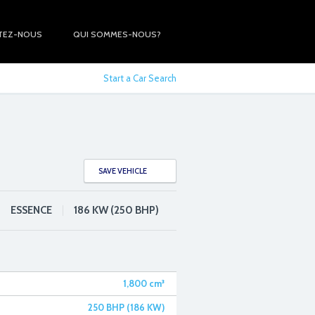
TEZ-NOUS
QUI SOMMES-NOUS?
Start a Car Search
SAVE VEHICLE
ESSENCE
186 KW (250 BHP)
1,800
cm³
250 BHP (186 KW)