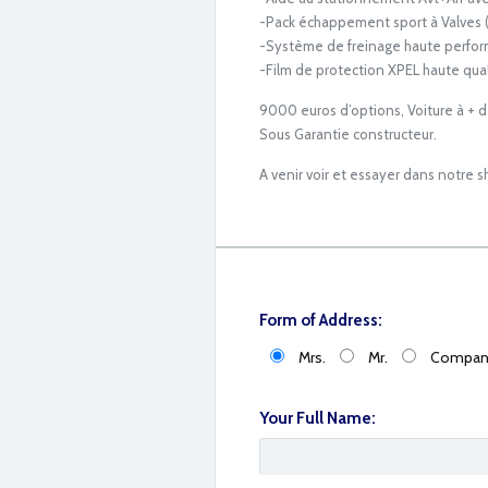
-Pack échappement sport à Valves 
-Système de freinage haute perf
-Film de protection XPEL haute qual
9000 euros d’options, Voiture à +
Sous Garantie constructeur.
A venir voir et essayer dans notre 
14624C3E-F8CC-4249-81B9-0B7FC243198E
Form of Address:
Mrs.
Mr.
Compan
Your Full Name: