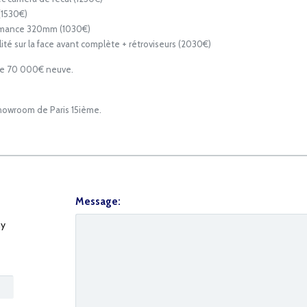
(1530€)
ormance 320mm (1030€)
ité sur la face avant complète + rétroviseurs (2030€)
 de 70 000€ neuve.
showroom de Paris 15ième.
Message:
y