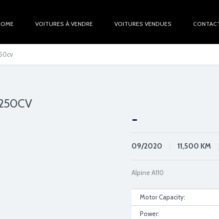
HOME
VOITURES À VENDRE
VOITURES VENDUES
CONTAC
250cv
 250CV
-
09/2020
11,500
KM
Alpine A110
Motor Capacity:
Power: