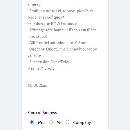
IMG_6697
arrières
-Seuils de portes M, repose-pied M et
pédalier spécifique M
-Shadow line BMW Individual
-Affichage tête haute HUD couleur (Pack
Innovation)
-Différentiel autobloquant M Sport
-Direction DirectDrive à démultiplication
variable
-Suspension DirectDrive
IMG_6698
-Freins M Sport
-…
60 000km.
Form of Address:
Mrs.
Mr.
Company
IMG_6706