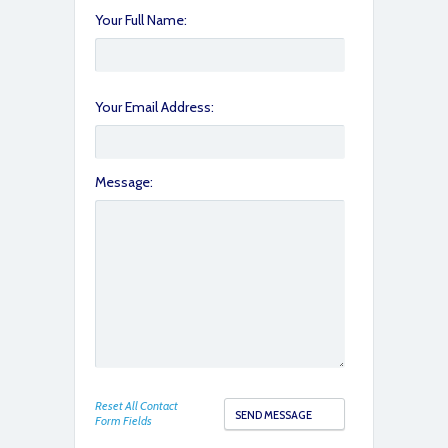
Your Full Name:
Your Email Address:
Message:
IMG_6705
Reset All Contact
IMG_6704
Form Fields