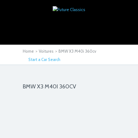
Home
>
Voitures
>
BMW X3 M40i 360cv
Start a Car Search
BMW X3 M40I 360CV