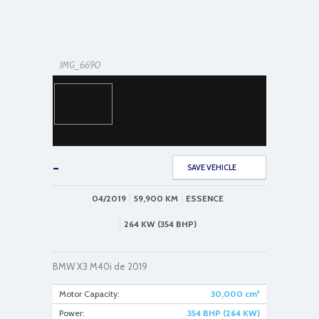
IMG_6690
-
SAVE VEHICLE
04/2019
59,900
KM
ESSENCE
IMG_6731
264 KW (354 BHP)
BMW X3 M40i de 2019
Motor Capacity:
30,000
cm³
Power:
354 BHP (264 KW)