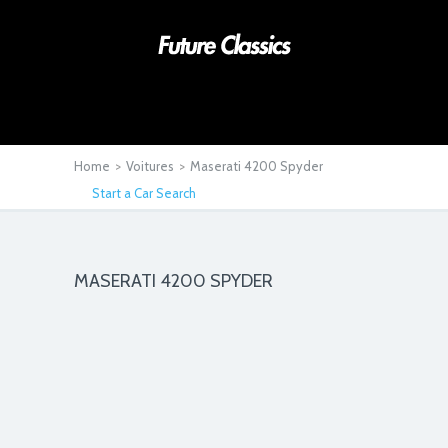
Home
>
Voitures
>
Maserati 4200 Spyder
Start a Car Search
MASERATI 4200 SPYDER