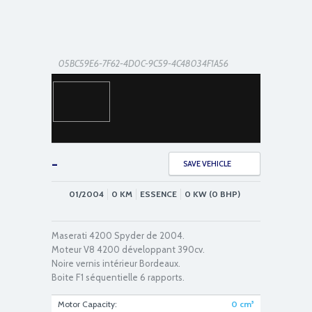
05BC59E6-7F62-4D0C-9C59-4C48034F1A56
-
SAVE VEHICLE
01/2004
0
KM
ESSENCE
0 KW (0 BHP)
079719B1-2379-470B-A5C1-716CACF986CB
Maserati 4200 Spyder de 2004.
Moteur V8 4200 développant 390cv.
Noire vernis intérieur Bordeaux.
Boite F1 séquentielle 6 rapports.
Motor Capacity:
0
cm³