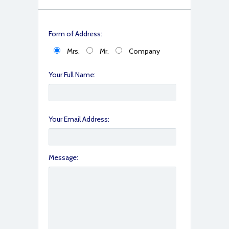
9E89053A-C807-40B6-BC07-D70CC2F3C111
Form of Address:
Mrs.
Mr.
Company
Your Full Name:
Your Email Address:
Message: