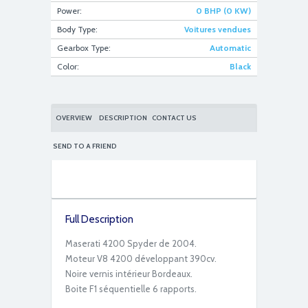
Power:
0 BHP (0 KW)
Body Type:
Voitures vendues
52CECEEB-B9E7-48A1-81B6-61DF89931E19
Gearbox Type:
Automatic
Color:
Black
OVERVIEW
DESCRIPTION
CONTACT US
SEND TO A FRIEND
917EAEC3-E5D2-4005-AFB7-F66ECF4EAF55
Full Description
Maserati 4200 Spyder de 2004.
Moteur V8 4200 développant 390cv.
Noire vernis intérieur Bordeaux.
Boite F1 séquentielle 6 rapports.