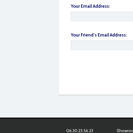
Your Email Address:
IMG_3934
Your Friend’s Email Address:
06.30.23.56.23
Showroom
IMG_3940