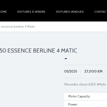
HOME
VOITURES À VENDRE
VOITURES VENDUES
CONTAC
 essence berline 4 Matic
50 ESSENCE BERLINE 4 MATIC
-
01/2021
27,000
KM
Mercedes classe A250 4Matic
Motor Capacity:
Power: