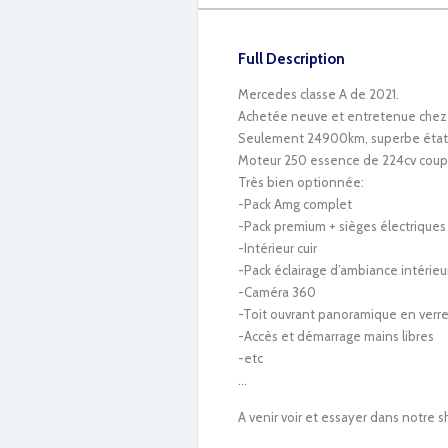
Full Description
Mercedes classe A de 2021.
Achetée neuve et entretenue chez M
Seulement 24900km, superbe état.
Moteur 250 essence de 224cv couplé 
Très bien optionnée:
-Pack Amg complet
-Pack premium + sièges électriques
-Intérieur cuir
-Pack éclairage d’ambiance intérieu
-Caméra 360
-Toit ouvrant panoramique en verr
IMG_3924
-Accès et démarrage mains libres
-etc
…
A venir voir et essayer dans notre 