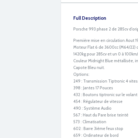
Full Description
Porsche 993 phase 2 de 285cv d’ori
Première mise en circulation Aout 
Moteur Flat 6 de 3600cc (M64/22) d
1420kg pour 285cv et un 0 à 100km/
Couleur Midnight Blue métallisée, in
Capote Bleu nuit.
Options:
249 : Transmission Tiptronic 4 vite
398 : Jantes 17 Pouces
432 : Boutons tiptronic sur le volant
IMG_2940
454 : Régulateur de vitesse
490 : Système Audio
567 : Haut du Pare brise teinté
573 : Climatisation
602 : Barre 3ième feux stop
659 : Ordinateur de bord