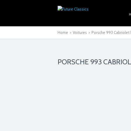
Home
>
Voitures
>
Porsche 993 Cabriolet
PORSCHE 993 CABRIO