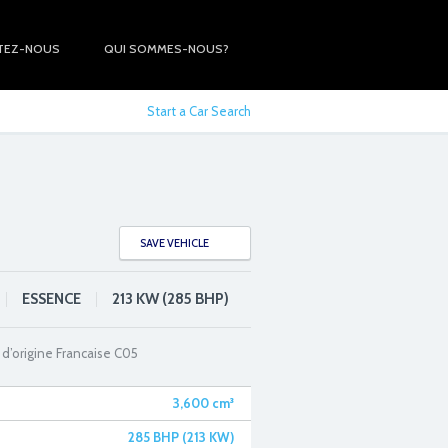
TEZ-NOUS
QUI SOMMES-NOUS?
Start a Car Search
SAVE VEHICLE
ESSENCE
213 KW (285 BHP)
d’origine Francaise C05
3,600
cm³
285 BHP (213 KW)