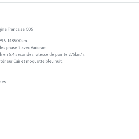
gine Francaise C05
1996. 148500km.
es phase 2 avec Varioram.
h en 5.4 secondes, vitesse de pointe 275km/h.
térieur Cuir et moquette bleu nuit.
sses