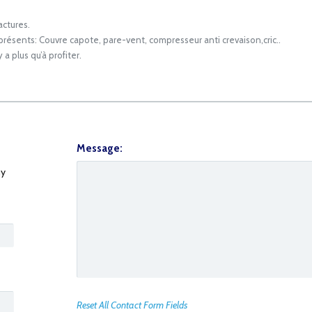
actures.
 présents: Couvre capote, pare-vent, compresseur anti crevaison,cric..
 a plus qu’à profiter.
Message:
y
Reset All Contact Form Fields