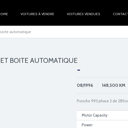
HOME
VOITURES À VENDRE
VOITURES VENDUES
CONTAC
 boite automatique
LET BOITE AUTOMATIQUE
-
08/1996
148,500
KM
Porsche 993 phase 2 de 285cv 
Motor Capacity:
Power: