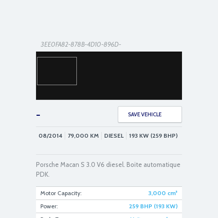
3EE0FA82-878B-4D10-896D-
713F6670618F_1_201_a
-
SAVE VEHICLE
08/2014
79,000
KM
DIESEL
193 KW (259 BHP)
AF1B30C7-BD48-455F-BBE6-
4BB8047CB5CF_1_201_a
Porsche Macan S 3.0 V6 diesel. Boite automatique
PDK.
Motor Capacity:
3,000
cm³
Power:
259 BHP (193 KW)