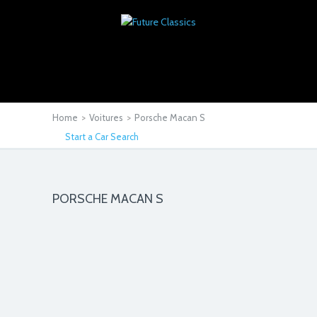
Home
>
Voitures
>
Porsche Macan S
Start a Car Search
PORSCHE MACAN S