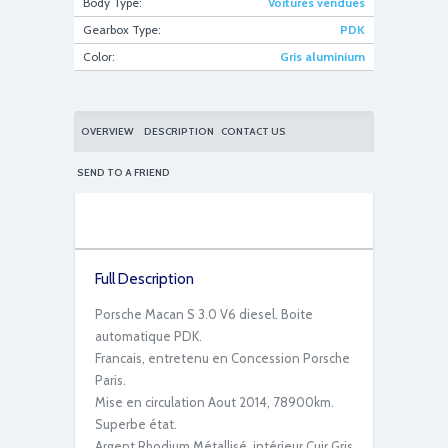
Body Type:
Voitures vendues
Gearbox Type:
PDK
Color:
Gris aluminium
E66A6DD0-265D-46F9-B438-
C2DF5C2D469B_1_201_a
OVERVIEW
DESCRIPTION
CONTACT US
SEND TO A FRIEND
Full Description
Porsche Macan S 3.0 V6 diesel. Boite
automatique PDK.
Francais, entretenu en Concession Porsche
Paris.
Mise en circulation Aout 2014, 78900km.
Superbe état.
Argent Rhodium Métallisé, intérieur Cuir Gris