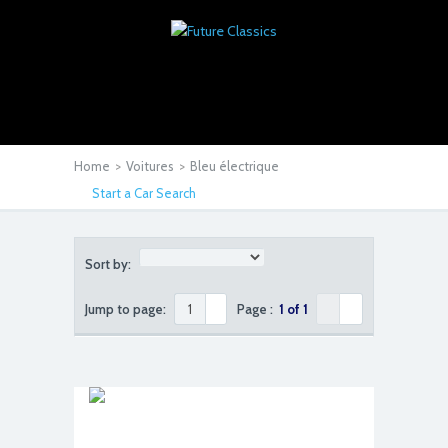
Home
>
Voitures
>
Bleu électrique
Start a Car Search
Sort by:
Jump to page:
Page :
1 of 1