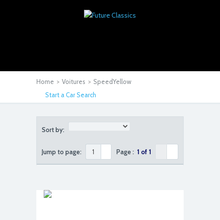
Home
>
Voitures
>
SpeedYellow
Start a Car Search
Sort by:
Jump to page:
Page :
1 of 1