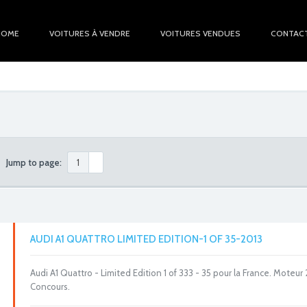
HOME
VOITURES À VENDRE
VOITURES VENDUES
CONTAC
Jump to page:
AUDI A1 QUATTRO LIMITED EDITION-1 OF 35-2013
Audi A1 Quattro - Limited Edition 1 of 333 - 35 pour la France. Mote
Concours.