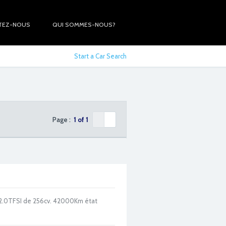
TEZ-NOUS
QUI SOMMES-NOUS?
Start a Car Search
Page :
1 of 1
ur 2.0TFSI de 256cv. 42000Km état