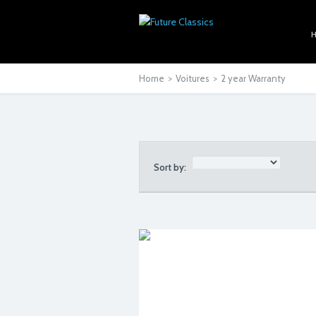
Home
>
Voitures
>
2 year Warranty
Sort by: