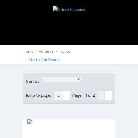
Home
>
Voitures
>
France
Start a Car Search
Sort by:
Jump to page:
Page :
1 of 2