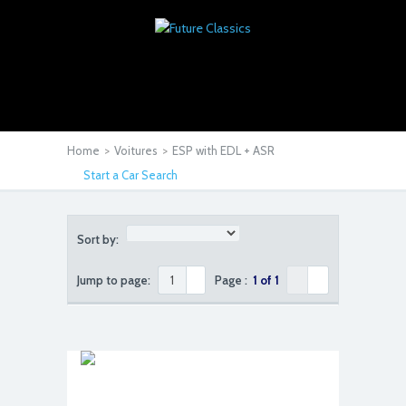
Home
>
Voitures
>
ESP with EDL + ASR
Start a Car Search
Sort by:
Jump to page:
Page :
1 of 1