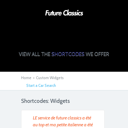
VIEW ALL THE
SHORTCODES
WE OFFER
Home
>
Custom Widgets
Start a Car Search
Shortcodes: Widgets
LE service de future classics a été
au top et ma petite italienne a été