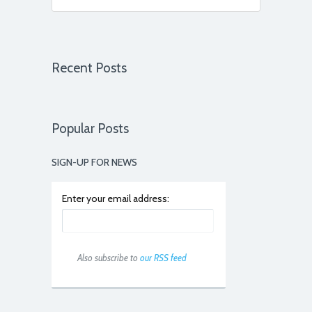
virement moins de 24h après la
vente! Merci à toute l’équipe!
GIULIA H
, CLIENTE DEPUIS 2017
Recent Posts
Popular Posts
SIGN-UP FOR NEWS
Enter your email address:
Also subscribe to
our RSS feed