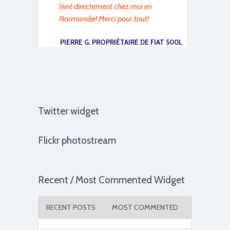
livré directement chez moi en
Normandie! Merci pour tout!
PIERRE G
, PROPRIÉTAIRE DE FIAT 500L
Future Classics a été très
professionnel et a trouvé
exactement la voiture qu’il me
fallait. Je n’hésiterai pas à refaire
Twitter widget
appel à eux au prochain
changement de voiture dans 4
Flickr photostream
ans.
VINCENT F.
, CLIENT DEPUIS 2017
Recent / Most Commented Widget
Je n’avais pas le temps de
m’occuper de la vente de ma
RECENT POSTS
MOST COMMENTED
voiture Future Classics s’est
occupé de tout et j’ai reçu le