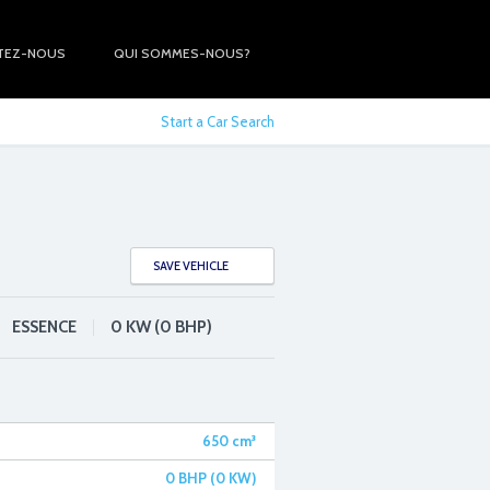
TEZ-NOUS
QUI SOMMES-NOUS?
Start a Car Search
SAVE VEHICLE
ESSENCE
0 KW (0 BHP)
650
cm³
0 BHP (0 KW)