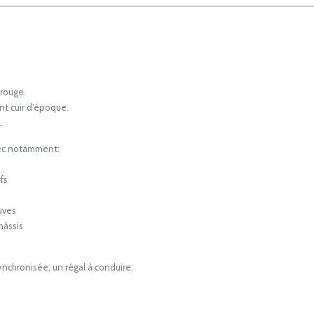
 rouge.
nt cuir d’époque.
.
ec notamment:
fs
uves
hâssis
nchronisée, un régal à conduire.