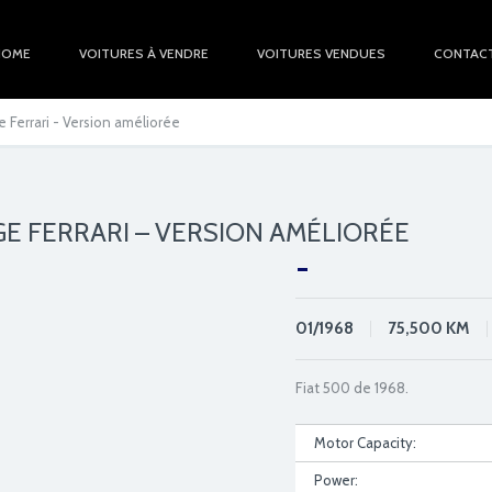
HOME
VOITURES À VENDRE
VOITURES VENDUES
CONTAC
 Ferrari - Version améliorée
GE FERRARI – VERSION AMÉLIORÉE
-
01/1968
75,500
KM
Fiat 500 de 1968.
Motor Capacity:
Power: