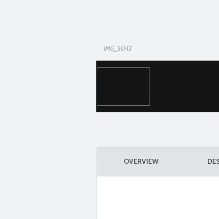
IMG_5043
OVERVIEW
DE
IMG_5071