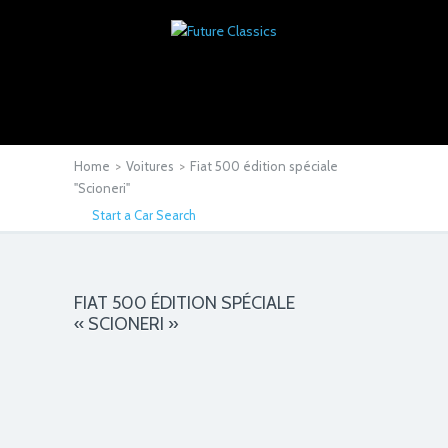
Home
>
Voitures
>
Fiat 500 édition spéciale
"Scioneri"
Start a Car Search
FIAT 500 ÉDITION SPÉCIALE
« SCIONERI »