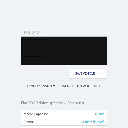
IMG_2710
-
SAVE VEHICLE
09/1972
950
KM
ESSENCE
0 KW (0 BHP)
IMG_2700
Fiat 500 édition spéciale « Scioneri »
Motor Capacity:
0
cm³
Power:
0 BHP (0 KW)