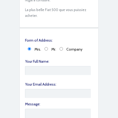
régal à conduire.
IMG_2674
La plus belle Fiat 500 que vous puissiez
acheter.
Form of Address:
Mrs.
Mr.
Company
Your Full Name:
IMG_2677
Your Email Address:
Message: