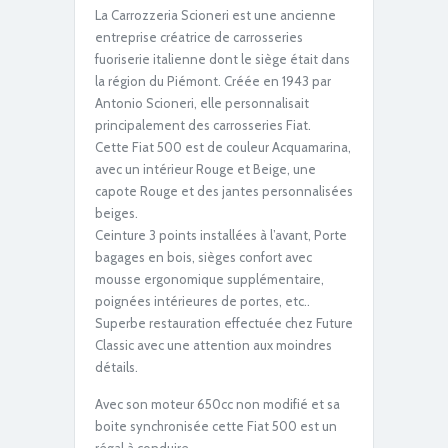
La Carrozzeria Scioneri est une ancienne
entreprise créatrice de carrosseries
fuoriserie italienne dont le siège était dans
IMG_2680
la région du Piémont. Créée en 1943 par
Antonio Scioneri, elle personnalisait
principalement des carrosseries Fiat.
Cette Fiat 500 est de couleur Acquamarina,
avec un intérieur Rouge et Beige, une
capote Rouge et des jantes personnalisées
beiges.
Ceinture 3 points installées à l’avant, Porte
bagages en bois, sièges confort avec
IMG_2682
mousse ergonomique supplémentaire,
poignées intérieures de portes, etc..
Superbe restauration effectuée chez Future
Classic avec une attention aux moindres
détails.
Avec son moteur 650cc non modifié et sa
boite synchronisée cette Fiat 500 est un