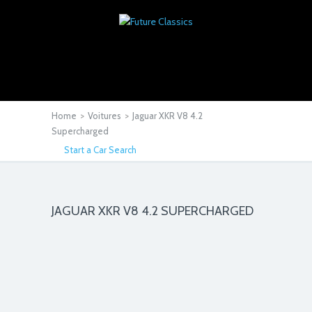
Home
>
Voitures
>
Jaguar XKR V8 4.2
Supercharged
Start a Car Search
JAGUAR XKR V8 4.2 SUPERCHARGED