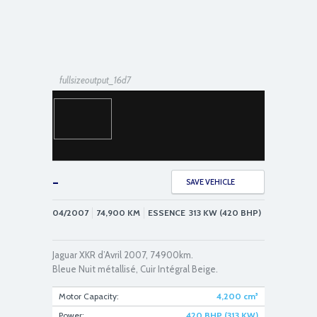
fullsizeoutput_16d7
-
SAVE VEHICLE
04/2007
74,900
KM
ESSENCE
313 KW (420 BHP)
fullsizeoutput_16ec
Jaguar XKR d’Avril 2007, 74900km.
Bleue Nuit métallisé, Cuir Intégral Beige.
Motor Capacity:
4,200
cm³
Power:
420 BHP (313 KW)