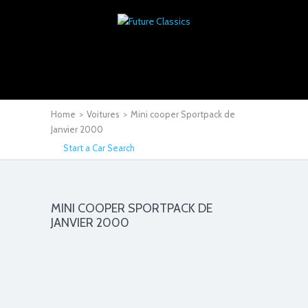
Home
>
Voitures
>
Mini cooper Sportpack de
Janvier 2000
Start a Car Search
MINI COOPER SPORTPACK DE
JANVIER 2000