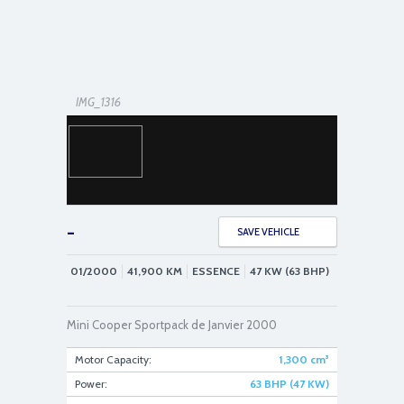
IMG_1316
-
SAVE VEHICLE
01/2000
41,900
KM
ESSENCE
47 KW (63 BHP)
IMG_1318
Mini Cooper Sportpack de Janvier 2000
Motor Capacity:
1,300
cm³
Power:
63 BHP (47 KW)