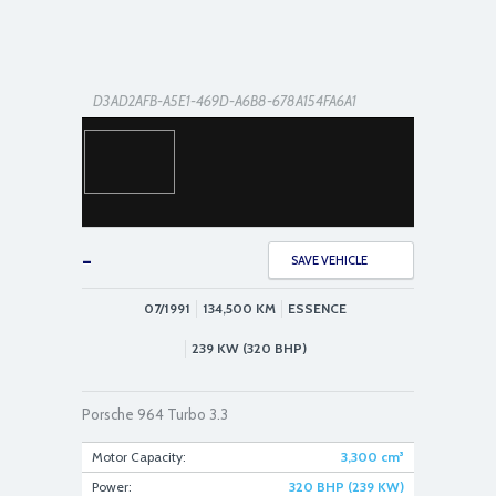
D3AD2AFB-A5E1-469D-A6B8-678A154FA6A1
-
SAVE VEHICLE
07/1991
134,500
KM
ESSENCE
133B9CA4-0900-4716-A53E-31A742D9BBD8
239 KW (320 BHP)
Porsche 964 Turbo 3.3
Motor Capacity:
3,300
cm³
Power:
320 BHP (239 KW)