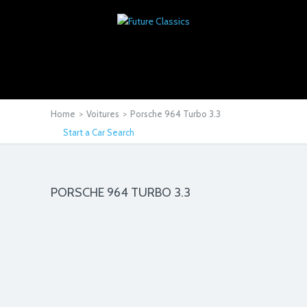
Home
>
Voitures
>
Porsche 964 Turbo 3.3
Start a Car Search
PORSCHE 964 TURBO 3.3