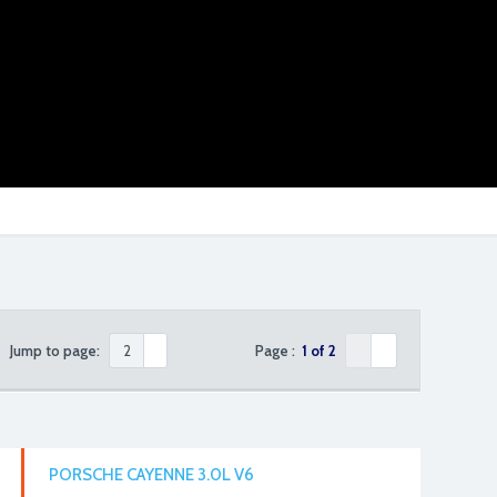
Jump to page:
Page :
1 of 2
PORSCHE CAYENNE 3.0L V6