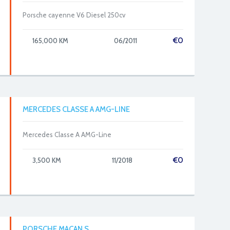
Porsche cayenne V6 Diesel 250cv
€
0
165,000 KM
06/2011
MERCEDES CLASSE A AMG-LINE
Mercedes Classe A AMG-Line
€
0
3,500 KM
11/2018
PORSCHE MACAN S