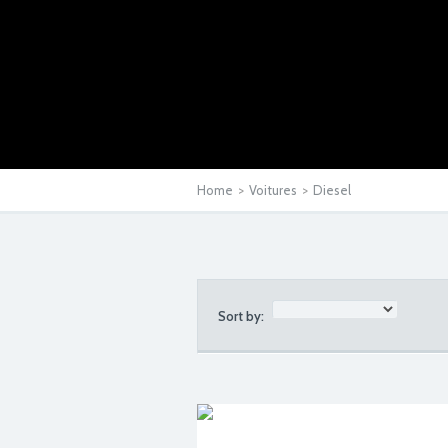
Home
>
Voitures
>
Diesel
Sort by: