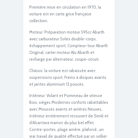
IMG_6186
Première mise en circulation en 1970, la
voiture est en carte grise française
collection.
Moteur: Préparation moteur 595cc Abarth
avec carburateur Solex double-corps,
échappement sport, Compteur-tour Abarth
Original, carter moteur Alu Abarth et
recharge par alternateur, coupe-circuit.
IMG_6170
Châssis: la voiture est rabaissée avec
suspensions sport, Freins à disques avants
et jantes aluminium 12 pouces.
Intérieur: Volant et Pommeau de vitesse
Bois, sièges Modernes conforts rabattables
avec Mousses avants et arrières Neuves,
intérieur entièrement recouvert de Simili et
d’Alcantara marron du plus bel effet.
Contre-portes, plage arrière, plafond…un
IMG_6168
vrai travail de qualité effectué par un sellier