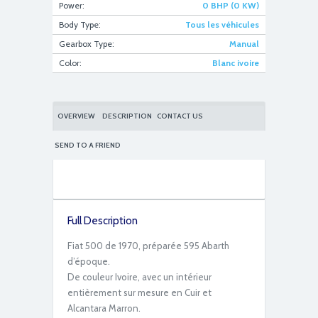
Power:
0 BHP (0 KW)
Body Type:
Tous les véhicules
IMG_6159
Gearbox Type:
Manual
Color:
Blanc ivoire
OVERVIEW
DESCRIPTION
CONTACT US
SEND TO A FRIEND
IMG_6146
Full Description
Fiat 500 de 1970, préparée 595 Abarth
d’époque.
De couleur Ivoire, avec un intérieur
entièrement sur mesure en Cuir et
Alcantara Marron.