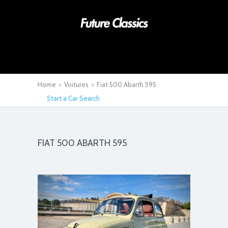
Home
>
Voitures
>
Fiat 500 Abarth 595
Start a Car Search
FIAT 500 ABARTH 595