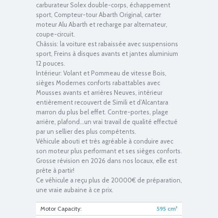
carburateur Solex double-corps, échappement
sport, Compteur-tour Abarth Original, carter
moteur Alu Abarth et recharge par alternateur,
IMG_6180
coupe-circuit.
Châssis: la voiture est rabaissée avec suspensions
sport, Freins à disques avants et jantes aluminium
12 pouces.
Intérieur: Volant et Pommeau de vitesse Bois,
sièges Modernes conforts rabattables avec
Mousses avants et arrières Neuves, intérieur
entièrement recouvert de Simili et d’Alcantara
marron du plus bel effet. Contre-portes, plage
arrière, plafond…un vrai travail de qualité effectué
par un sellier des plus compétents.
IMG_6166
Véhicule abouti et très agréable à conduire avec
son moteur plus performant et ses sièges conforts.
Grosse révision en 2026 dans nos locaux, elle est
prête à partir!
Ce véhicule a reçu plus de 20000€ de préparation,
une vraie aubaine à ce prix.
Motor Capacity:
595
cm³