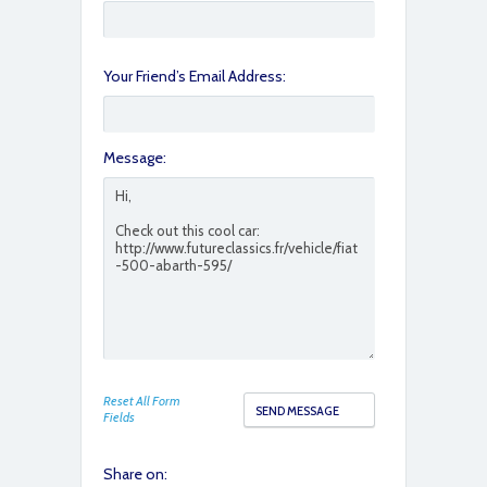
Your Friend’s Email Address:
Message:
IMG_6158
IMG_6157
Reset All Form
Fields
Share on: